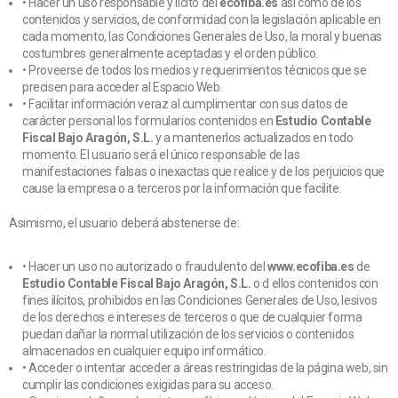
• Hacer un uso responsable y lícito del
ecofiba.es
así como de los
contenidos y servicios, de conformidad con la legislación aplicable en
cada momento, las Condiciones Generales de Uso, la moral y buenas
costumbres generalmente aceptadas y el orden público.
• Proveerse de todos los medios y requerimientos técnicos que se
precisen para acceder al Espacio Web.
• Facilitar información veraz al cumplimentar con sus datos de
carácter personal los formularios contenidos en
Estudio Contable
Fiscal Bajo Aragón, S.L.
y a mantenerlos actualizados en todo
momento. El usuario será el único responsable de las
manifestaciones falsas o inexactas que realice y de los perjuicios que
cause la empresa o a terceros por la información que facilite.
Asimismo, el usuario deberá abstenerse de:
• Hacer un uso no autorizado o fraudulento del
www.ecofiba.es
de
Estudio Contable Fiscal Bajo Aragón, S.L.
o d ellos contenidos con
fines ilícitos, prohibidos en las Condiciones Generales de Uso, lesivos
de los derechos e intereses de terceros o que de cualquier forma
puedan dañar la normal utilización de los servicios o contenidos
almacenados en cualquier equipo informático.
• Acceder o intentar acceder a áreas restringidas de la página web, sin
cumplir las condiciones exigidas para su acceso.