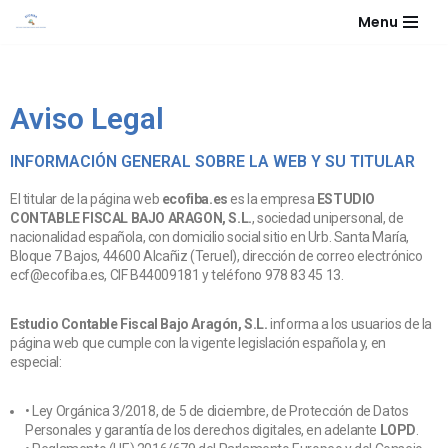
Menu
Saltar
al
contenido
Aviso Legal
INFORMACIÓN GENERAL SOBRE LA WEB Y SU TITULAR
El titular de la página web
ecofiba.es
es la empresa
ESTUDIO
CONTABLE FISCAL BAJO ARAGON, S.L.
, sociedad unipersonal, de
nacionalidad española, con domicilio social sitio en Urb. Santa María,
Bloque 7 Bajos, 44600 Alcañiz (Teruel), dirección de correo electrónico
ecf@ecofiba.es, CIF B44009181 y teléfono 978 83 45 13.
Estudio Contable Fiscal Bajo Aragón, S.L.
informa a los usuarios de la
página web que cumple con la vigente legislación española y, en
especial:
• Ley Orgánica 3/2018, de 5 de diciembre, de Protección de Datos
Personales y garantía de los derechos digitales, en adelante
LOPD
.