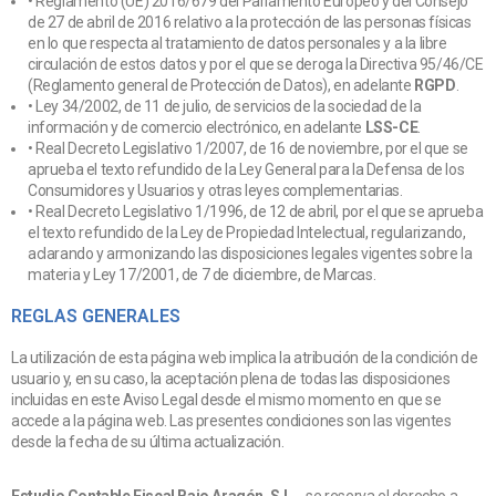
• Reglamento (UE) 2016/679 del Parlamento Europeo y del Consejo
de 27 de abril de 2016 relativo a la protección de las personas físicas
en lo que respecta al tratamiento de datos personales y a la libre
circulación de estos datos y por el que se deroga la Directiva 95/46/CE
(Reglamento general de Protección de Datos), en adelante
RGPD
.
• Ley 34/2002, de 11 de julio, de servicios de la sociedad de la
información y de comercio electrónico, en adelante
LSS-CE
.
• Real Decreto Legislativo 1/2007, de 16 de noviembre, por el que se
aprueba el texto refundido de la Ley General para la Defensa de los
Consumidores y Usuarios y otras leyes complementarias.
• Real Decreto Legislativo 1/1996, de 12 de abril, por el que se aprueba
el texto refundido de la Ley de Propiedad Intelectual, regularizando,
aclarando y armonizando las disposiciones legales vigentes sobre la
materia y Ley 17/2001, de 7 de diciembre, de Marcas.
REGLAS GENERALES
La utilización de esta página web implica la atribución de la condición de
usuario y, en su caso, la aceptación plena de todas las disposiciones
incluidas en este Aviso Legal desde el mismo momento en que se
accede a la página web. Las presentes condiciones son las vigentes
desde la fecha de su última actualización.