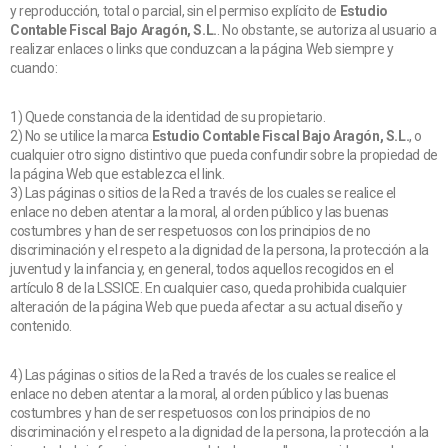
y reproducción, total o parcial, sin el permiso explícito de
Estudio
Contable Fiscal Bajo Aragón, S.L.
. No obstante, se autoriza al usuario a
realizar enlaces o links que conduzcan a la página Web siempre y
cuando:
1) Quede constancia de la identidad de su propietario.
2) No se utilice la marca
Estudio Contable Fiscal Bajo Aragón, S.L.
, o
cualquier otro signo distintivo que pueda confundir sobre la propiedad de
la página Web que establezca el link.
3) Las páginas o sitios de la Red a través de los cuales se realice el
enlace no deben atentar a la moral, al orden público y las buenas
costumbres y han de ser respetuosos con los principios de no
discriminación y el respeto a la dignidad de la persona, la protección a la
juventud y la infancia y, en general, todos aquellos recogidos en el
artículo 8 de la LSSICE. En cualquier caso, queda prohibida cualquier
alteración de la página Web que pueda afectar a su actual diseño y
contenido.
4) Las páginas o sitios de la Red a través de los cuales se realice el
enlace no deben atentar a la moral, al orden público y las buenas
costumbres y han de ser respetuosos con los principios de no
discriminación y el respeto a la dignidad de la persona, la protección a la