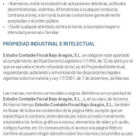
• Asimismo, evitar la incitación de actuaciones delictivas, actitudes
discriminatorias, violentas, difamatorias o cualquier conducta
contraria a la ley, a la moral, buenas costumbres generalmente
aceptadas o al orden público.
• Eludir cualquier atentado contra el honor, a la propia imagen e
intimidad personal o familiar.
PROPIEDAD INDUSTRIAL E INTELECTUAL
Estudio Contable Fiscal Bajo Aragón, S.L.
se obliga en este apartado
al cumplimiento del Real Decreto Legislativo 1/1996, de 12 de abril, por el
que se aprueba el texto refundido de la Ley de Propiedad Intelectual,
regularizando, aclarando y armonizando las disposiciones legales
vigentes sobre la materia y Ley 17/2001, de 7 de diciembre, de Marcas.
Las marcas, nombres comerciales o signos distintivos son propiedad de
Estudio Contable Fiscal Bajo Aragón, S.L.
, o, en su caso, de terceros.
Al mismo tiempo
Estudio Contable Fiscal Bajo Aragón, S.L.
, también
es titular de todos los contenidos de la página Web, excepto que se
especifique lo contrario, entendiendo por estos a modo meramente
enunciativo los textos, gráficos e iconos, elementos de vídeo y/o audio,
códigos fuente, etc. En consecuencia, el acceso a la página Web no
confiere al usuario ningún derecho sobre los mismos y se prohíbe su uso