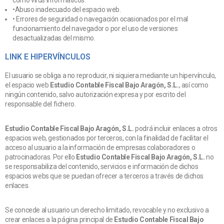
como virus informáticos.
•Abuso inadecuado del espacio web.
• Errores de seguridad o navegación ocasionados por el mal
funcionamiento del navegador o por el uso de versiones
desactualizadas del mismo.
LINK E HIPERVÍNCULOS
El usuario se obliga a no reproducir, ni siquiera mediante un hipervínculo,
el espacio web
Estudio Contable Fiscal Bajo Aragón, S.L.
, así como
ningún contenido, salvo autorización expresa y por escrito del
responsable del fichero.
Estudio Contable Fiscal Bajo Aragón, S.L.
podrá incluir enlaces a otros
espacios web, gestionados por terceros, con la finalidad de facilitar el
acceso al usuario a la información de empresas colaboradores o
patrocinadoras. Por ello
Estudio Contable Fiscal Bajo Aragón, S.L.
no
se responsabiliza del contenido, servicios e información de dichos
espacios webs que se puedan ofrecer a terceros a través de dichos
enlaces.
Se concede al usuario un derecho limitado, revocable y no exclusivo a
crear enlaces a la página principal de
Estudio Contable Fiscal Bajo