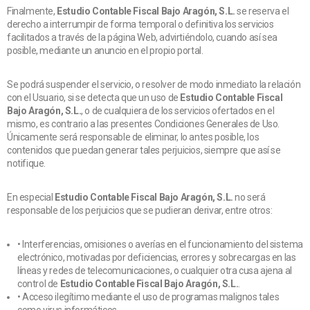
Finalmente,
Estudio Contable Fiscal Bajo Aragón, S.L.
se reserva el
derecho a interrumpir de forma temporal o definitiva los servicios
facilitados a través de la página Web, advirtiéndolo, cuando así sea
posible, mediante un anuncio en el propio portal.
Se podrá suspender el servicio, o resolver de modo inmediato la relación
con el Usuario, si se detecta que un uso de
Estudio Contable Fiscal
Bajo Aragón, S.L.
, o de cualquiera de los servicios ofertados en el
mismo, es contrario a las presentes Condiciones Generales de Uso.
Únicamente será responsable de eliminar, lo antes posible, los
contenidos que puedan generar tales perjuicios, siempre que así se
notifique.
En especial
Estudio Contable Fiscal Bajo Aragón, S.L.
no será
responsable de los perjuicios que se pudieran derivar, entre otros:
• Interferencias, omisiones o averías en el funcionamiento del sistema
electrónico, motivadas por deficiencias, errores y sobrecargas en las
líneas y redes de telecomunicaciones, o cualquier otra cusa ajena al
control de
Estudio Contable Fiscal Bajo Aragón, S.L.
.
• Acceso ilegítimo mediante el uso de programas malignos tales