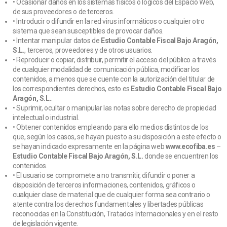
• Ocasionar daños en los sistemas físicos o lógicos del Espacio Web,
de sus proveedores o de terceros.
• Introducir o difundir en la red virus informáticos o cualquier otro
sistema que sean susceptibles de provocar daños.
• Intentar manipular datos de
Estudio Contable Fiscal Bajo Aragón,
S.L.
, terceros, proveedores y de otros usuarios.
• Reproducir o copiar, distribuir, permitir el acceso del público a través
de cualquier modalidad de comunicación pública, modificar los
contenidos, a menos que se cuente con la autorización del titular de
los correspondientes derechos, esto es
Estudio Contable Fiscal Bajo
Aragón, S.L.
.
• Suprimir, ocultar o manipular las notas sobre derecho de propiedad
intelectual o industrial.
• Obtener contenidos empleando para ello medios distintos de los
que, según los casos, se hayan puesto a su disposición a este efecto o
se hayan indicado expresamente en la página web
www.ecofiba.es
–
Estudio Contable Fiscal Bajo Aragón, S.L.
donde se encuentren los
contenidos.
• El usuario se compromete a no transmitir, difundir o poner a
disposición de terceros informaciones, contenidos, gráficos o
cualquier clase de material que de cualquier forma sea contrario o
atente contra los derechos fundamentales y libertades públicas
reconocidas en la Constitución, Tratados Internacionales y en el resto
de legislación vigente.